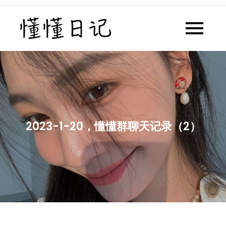
Skip
to
懂懂日记
懂懂日记网每天同步更新懂懂学
content
习群内容
2023-1-20，懂懂群聊天记录（2）