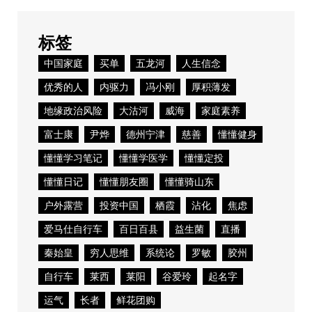
标签
中国家庭
买单
五龙河
人生信念
优秀的人
内驱力
冯小刚
厚积薄发
地缘政治风险
大沽河
威海
家庭素养
富士康
尹烨
德州宁津
慈善
懂懂健身
懂懂学习笔记
懂懂学医学
懂懂定投
懂懂日记
懂懂朋友圈
懂懂骑山东
户外露营
投资中国
栖霞
沾化
焦虑
爱马仕自行车
百日百县
益生菌
直播
秦始皇
穷人思维
系统论
罗敏
胶州
自行车
莱西
莱阳
谷爱玲
起名字
运气
长者
鲜花团购