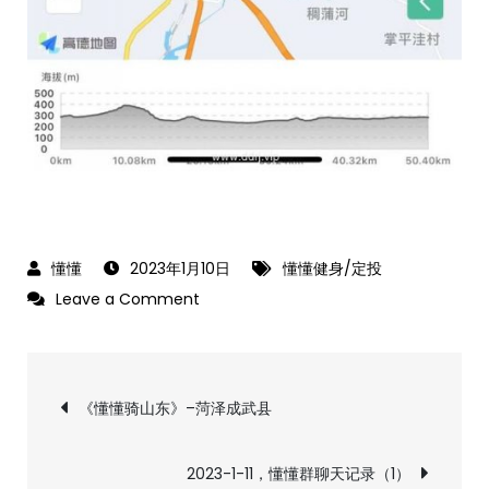
2023年1月10日
懂懂健身/定投
on
Leave a Comment
2023-
1-
文
10，
《懂懂骑山东》–菏泽成武县
懂
章
懂
2023-1-11，懂懂群聊天记录（1）
健