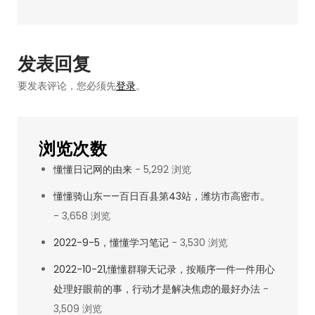
导
身：
骑
航
行
发表回复
50
要发表评论，您必须先
登录
。
公
里，
懂
浏览次数
懂
懂懂日记网的由来
- 5,292 浏览
定
投：-3566.52
懂懂骑山东——百日百县第43站，潍坊市高密市。
- 3,658 浏览
2022-9-5，懂懂学习笔记
- 3,530 浏览
2022-10-21,懂懂群聊天记录，按顺序一件一件用心
处理好眼前的事，行动才是解决焦虑的最好办法
-
3,509 浏览