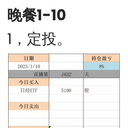
晚餐1-10
1，定投。