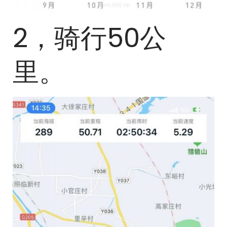
2，骑行50公
里。