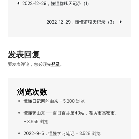
文
2022-12-29，懂懂群聊天记录（1）
懂
章
懂
2022-12-29，懂懂群聊天记录（3）
群
导
聊
天
航
记
发表回复
录
要发表评论，您必须先
登录
。
（2）
浏览次数
懂懂日记网的由来
- 5,288 浏览
懂懂骑山东——百日百县第43站，潍坊市高密市。
- 3,655 浏览
2022-9-5，懂懂学习笔记
- 3,528 浏览