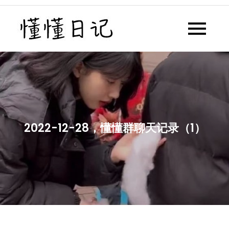
Skip
to
懂懂日记
懂懂日记网每天同步更新懂懂学
content
习群内容
2022-12-28，懂懂群聊天记录（1）