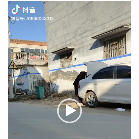
视
频
播
放
器