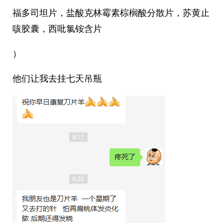
福多司坦片，盐酸克林霉素棕榈酸分散片，苏黄止
咳胶囊，西吡氯铵含片
）
他们让我去挂七天吊瓶