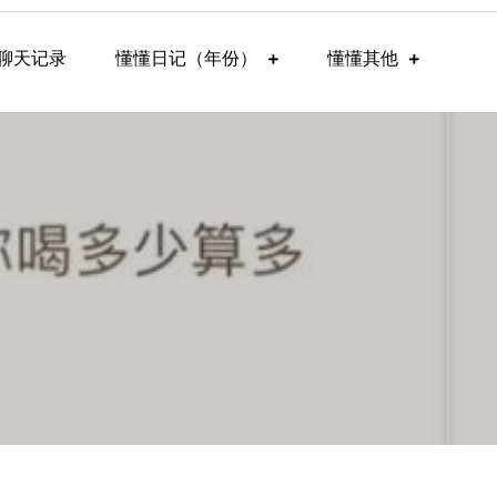
聊天记录
懂懂日记（年份）
懂懂其他