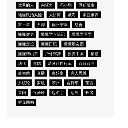
优秀的人
内驱力
冯小刚
厚积薄发
地缘政治风险
大沽河
威海
家庭素养
富士康
尹烨
德州宁津
慈善
懂懂健身
懂懂学习笔记
懂懂学医学
懂懂定投
懂懂日记
懂懂朋友圈
懂懂骑山东
户外露营
投资中国
栖霞
沾化
焦虑
爱马仕自行车
百日百县
益生菌
直播
秦始皇
穷人思维
系统论
罗敏
胶州
自行车
莱西
莱阳
谷爱玲
起名字
运气
长者
鲜花团购