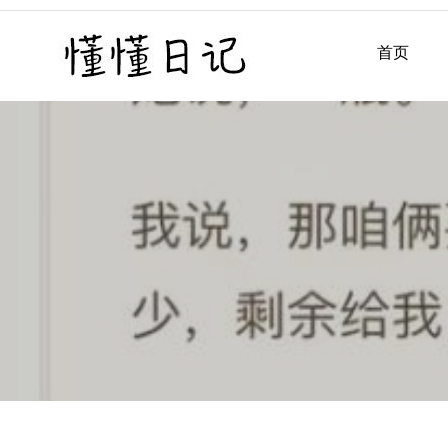
Skip
to
首页
懂懂日记
懂懂日记网每天同步更新懂
content