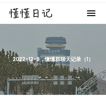
Skip
to
懂懂日记
懂懂日记网每天同步更新懂懂学
content
习群内容
2022-12-9，懂懂群聊天记录（1）