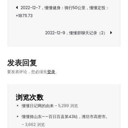
文
9，
2022-12-7，懂懂健身：骑行50公里，懂懂定投：
懂
+18711.73
章
懂
群
导
2022-12-9，懂懂群聊天记录（2）
聊
天
航
记
录
发表回复
（1）
要发表评论，您必须先
登录
。
浏览次数
懂懂日记网的由来
- 5,299 浏览
懂懂骑山东——百日百县第43站，潍坊市高密市。
- 3,662 浏览