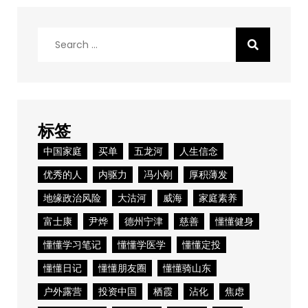
Search
for:
标签
中国家庭
买单
五龙河
人生信念
优秀的人
内驱力
冯小刚
厚积薄发
地缘政治风险
大沽河
威海
家庭素养
富士康
尹烨
德州宁津
慈善
懂懂健身
懂懂学习笔记
懂懂学医学
懂懂定投
懂懂日记
懂懂朋友圈
懂懂骑山东
户外露营
投资中国
栖霞
沾化
焦虑