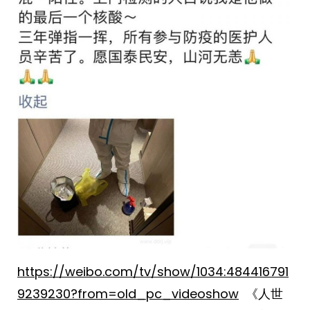
https://weibo.com/tv/show/1034:484416791
9239230?from=old_pc_videoshow
《人世