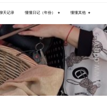
聊天记录
懂懂日记（年份）
懂懂其他