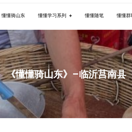
懂懂骑山东
懂懂学习系列
懂懂随笔
懂懂群
懂学习群内容
《懂懂骑山东》–临沂莒南县