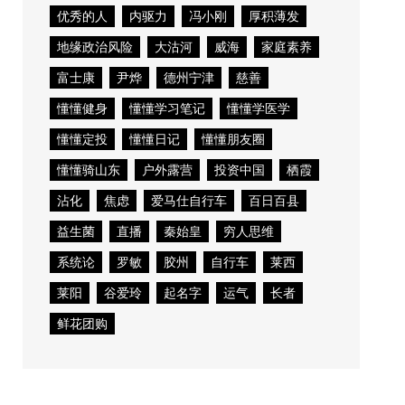
优秀的人
内驱力
冯小刚
厚积薄发
地缘政治风险
大沽河
威海
家庭素养
富士康
尹烨
德州宁津
慈善
懂懂健身
懂懂学习笔记
懂懂学医学
懂懂定投
懂懂日记
懂懂朋友圈
懂懂骑山东
户外露营
投资中国
栖霞
沾化
焦虑
爱马仕自行车
百日百县
益生菌
直播
秦始皇
穷人思维
系统论
罗敏
胶州
自行车
莱西
莱阳
谷爱玲
起名字
运气
长者
鲜花团购