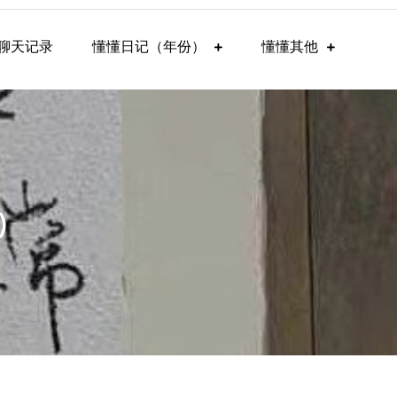
聊天记录
懂懂日记（年份）
懂懂其他
3）