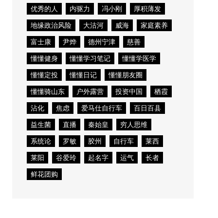
优秀的人
内驱力
冯小刚
厚积薄发
地缘政治风险
大沽河
威海
家庭素养
富士康
尹烨
德州宁津
慈善
懂懂健身
懂懂学习笔记
懂懂学医学
懂懂定投
懂懂日记
懂懂朋友圈
懂懂骑山东
户外露营
投资中国
栖霞
沾化
焦虑
爱马仕自行车
百日百县
益生菌
直播
秦始皇
穷人思维
系统论
罗敏
胶州
自行车
莱西
莱阳
谷爱玲
起名字
运气
长者
鲜花团购