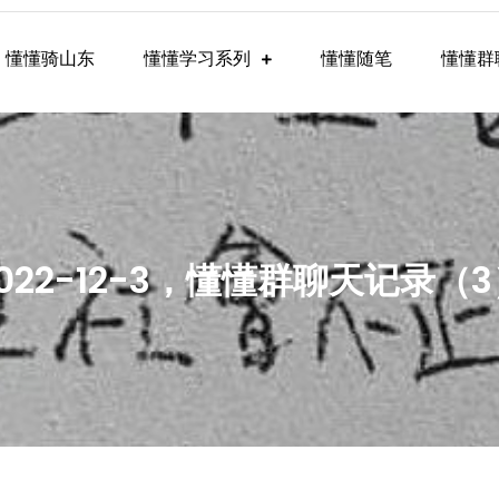
懂懂骑山东
懂懂学习系列
懂懂随笔
懂懂群
懂学习群内容
022-12-3，懂懂群聊天记录（