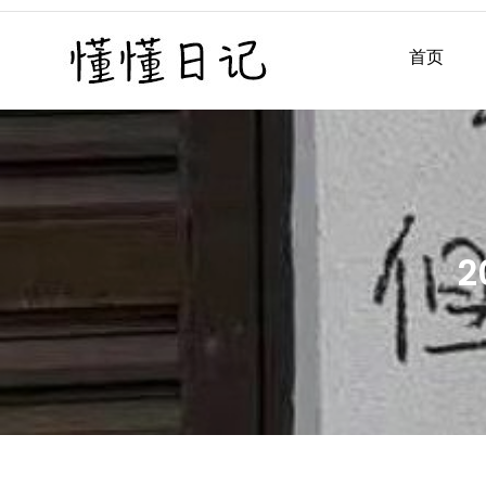
Skip
to
首页
懂懂日记
懂懂日记网每天同步更新懂
content
2