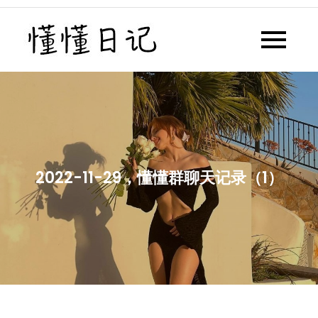
Skip
to
懂懂日记
懂懂日记网每天同步更新懂懂学
content
习群内容
2022-11-29，懂懂群聊天记录（1）