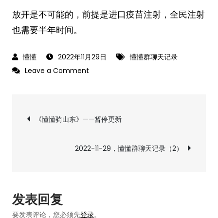
放开是不可能的，前提是进口疫苗注射，全民注射
也需要半年时间。
2022年11月29日
懂懂群聊天记录
on
Leave a Comment
2022-
11-
文
29，
《懂懂骑山东》——暂停更新
懂
章
懂
2022-11-29，懂懂群聊天记录（2）
群
导
聊
天
航
记
发表回复
录
要发表评论，您必须先
登录
。