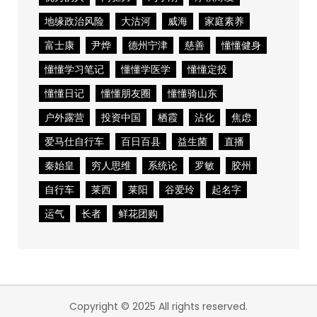
地缘政治风险
大沽河
威海
家庭素养
富士康
尹烨
德州宁津
慈善
懂懂健身
懂懂学习笔记
懂懂学医学
懂懂定投
懂懂日记
懂懂朋友圈
懂懂骑山东
户外露营
投资中国
栖霞
沾化
焦虑
爱马仕自行车
百日百县
益生菌
直播
秦始皇
穷人思维
系统论
罗敏
胶州
自行车
莱西
莱阳
谷爱玲
起名字
运气
长者
鲜花团购
Copyright © 2025 All rights reserved.