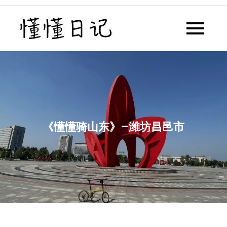
Skip
to
懂懂日记
懂懂日记网每天同步更新懂懂学
content
习群内容
《懂懂骑山东》–潍坊昌邑市