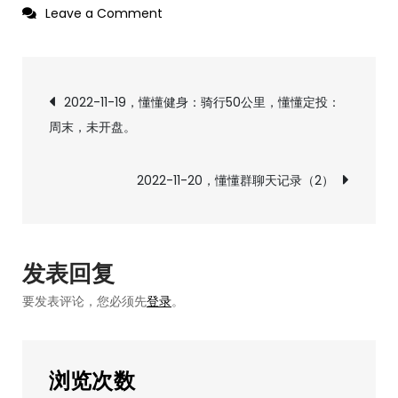
on
Leave a Comment
2022-
11-
文
20，
2022-11-19，懂懂健身：骑行50公里，懂懂定投：
懂
周末，未开盘。
章
懂
群
导
2022-11-20，懂懂群聊天记录（2）
聊
天
航
记
录
发表回复
（1）
要发表评论，您必须先
登录
。
浏览次数