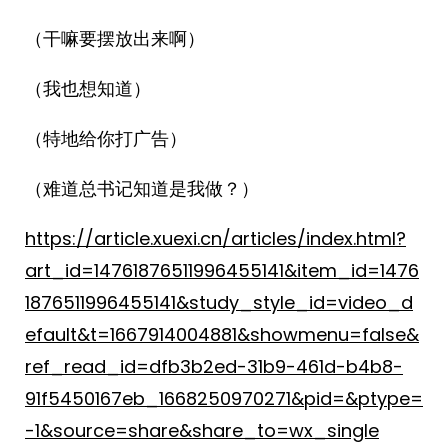
（干嘛要摆放出来啊）
（我也想知道）
（特地给你打广告）
（难道总书记知道是我做？）
https://article.xuexi.cn/articles/index.html?
art_id=14761876511996455141&item_id=1476
1876511996455141&study_style_id=video_d
efault&t=1667914004881&showmenu=false&
ref_read_id=dfb3b2ed-31b9-461d-b4b8-
91f5450167eb_1668250970271&pid=&ptype=
-1&source=share&share_to=wx_single