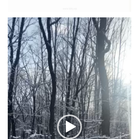
视
频
播
放
器