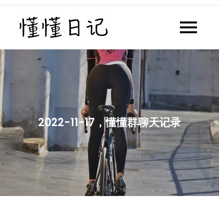
Skip
to
懂懂日记
懂懂日记网每天同步更新懂懂学
content
习群内容
2022-11-17，懂懂群聊天记录