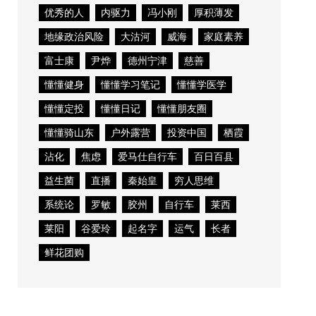
优秀的人
内驱力
冯小刚
厚积薄发
地缘政治风险
大沽河
威海
家庭素养
富士康
尹烨
德州宁津
慈善
懂懂健身
懂懂学习笔记
懂懂学医学
懂懂定投
懂懂日记
懂懂朋友圈
懂懂骑山东
户外露营
投资中国
栖霞
沾化
焦虑
爱马仕自行车
百日百县
益生菌
直播
秦始皇
穷人思维
系统论
罗敏
胶州
自行车
莱西
莱阳
谷爱玲
起名字
运气
长者
鲜花团购