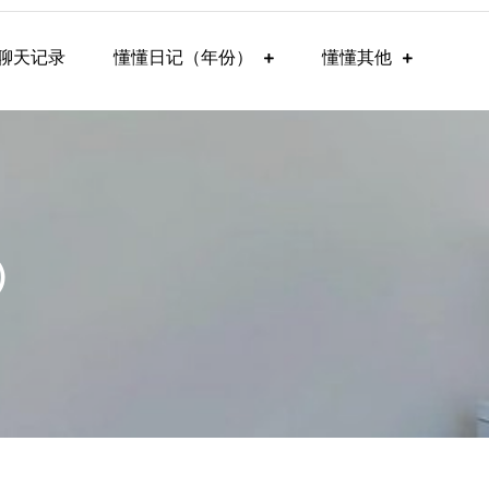
聊天记录
懂懂日记（年份）
懂懂其他
）