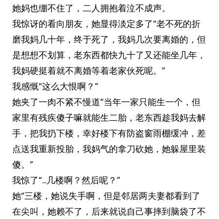
她妈也绷不住了，二人拥抱着泣不成声。
我惊讶的看向朋友，她显得淡定多了“老不死的折
磨我妈几十年，终于死了，我妈几次要离婚的，但
是想想不划算，老东西都快九十了又还能坐几年，
我妈硬挺着就不离婚等着老家伙死呢。”
我感慨“这么大恨啊？”
她夹了一肉不紧不慢道“当年一家只能生一个，但
家里有残疾傻子嘛就能生二胎，老东西趁我妈去解
手，把我扔下楼，幸好楼下有防盗窗雨棚缓冲，差
点送我重新投胎，我妈气的拿刀砍她，她躲屋里装
傻。”
我惊了“…几楼啊？然后呢？”
她“三楼，她说失手啊，但是邻居两夫妻都看到了
在尖叫，她赖不了，后来就说自己事摔到脑袋了不