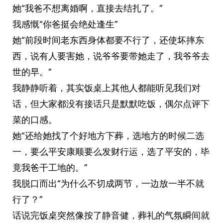
她“我爸不想离婚啊，直接去结扎了。”
我感慨“你爸挺会绝处逢生”
她“前段时间老东西身体都要不行了，还使坏摔东
西，说有人要害她，说爷爷要带她走了，我爷爷去
世的早。”
我静静听着，其实饭桌上其他人都能听见我们对
话，但大家都没有接话只是默默吃饭，偶尔点评下
菜的口感。
她“还给她找了个好地方下葬，选地方的时候二选
一，要么平安康顺要么发财行运，选了平安的，毕
竟我爸干工地的。”
我脱口而出“为什么不切成两节，一边放一半不就
行了？”
话说完饭桌突然像按了静音健，葬礼的气氛瞬间就