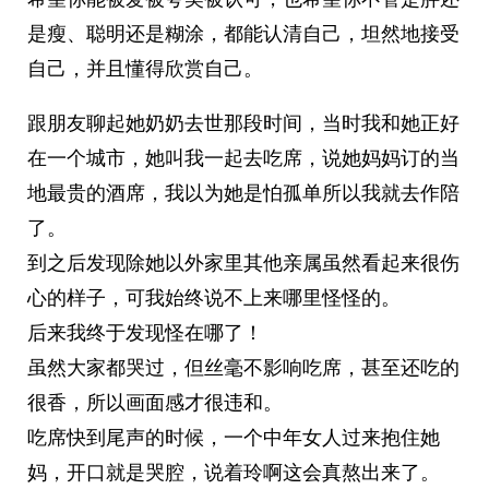
是瘦、聪明还是糊涂，都能认清自己，坦然地接受
自己，并且懂得欣赏自己。 ​​​
跟朋友聊起她奶奶去世那段时间，当时我和她正好
在一个城市，她叫我一起去吃席，说她妈妈订的当
地最贵的酒席，我以为她是怕孤单所以我就去作陪
了。
到之后发现除她以外家里其他亲属虽然看起来很伤
心的样子，可我始终说不上来哪里怪怪的。
后来我终于发现怪在哪了！
虽然大家都哭过，但丝毫不影响吃席，甚至还吃的
很香，所以画面感才很违和。
吃席快到尾声的时候，一个中年女人过来抱住她
妈，开口就是哭腔，说着玲啊这会真熬出来了。