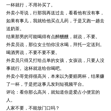
一杯就行，不用补买了。
外卖小哥说，行那我再送过去，看看他有没有事，
如果有事儿，我就给他买点儿药，于是又跑一趟去
送奶茶。
结果那男的可能喝得有点醉醺醺，就说，不要。
外卖员说，那位女士怕你没水喝，拜托一定送到。
喝酒男说，不要不要不要。
外卖员只得又打给点单的女孩，女孩说，只要人没
事就行。这杯就送给你喝吧。
外卖小哥觉得很高兴，本来以为要赔两杯，结果赚
了一杯，于是把这事儿发到短视频平台。
评论：看你那么高兴，就知道你是爱占小便宜的
人。
人家不要，不能放门口吗？