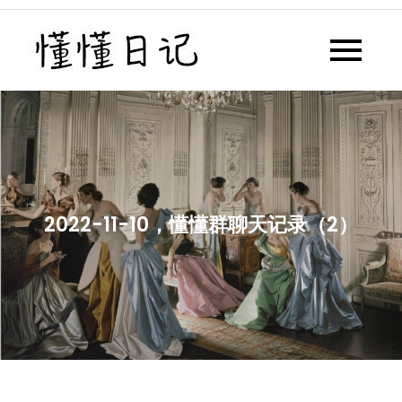
Skip
to
懂懂日记
懂懂日记网每天同步更新懂懂学
content
习群内容
2022-11-10，懂懂群聊天记录（2）