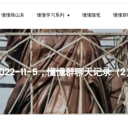
懂懂骑山东
懂懂学习系列
懂懂随笔
懂懂群
懂学习群内容
2022-11-5，懂懂群聊天记录（2