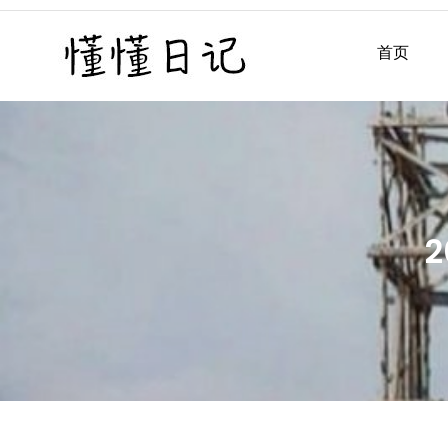
Skip
to
首页
懂懂日记
懂懂日记网每天同步更新懂
content