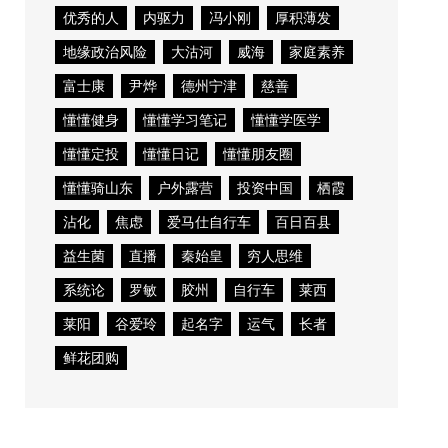
优秀的人
内驱力
冯小刚
厚积薄发
地缘政治风险
大沽河
威海
家庭素养
富士康
尹烨
德州宁津
慈善
懂懂健身
懂懂学习笔记
懂懂学医学
懂懂定投
懂懂日记
懂懂朋友圈
懂懂骑山东
户外露营
投资中国
栖霞
沾化
焦虑
爱马仕自行车
百日百县
益生菌
直播
秦始皇
穷人思维
系统论
罗敏
胶州
自行车
莱西
莱阳
谷爱玲
起名字
运气
长者
鲜花团购