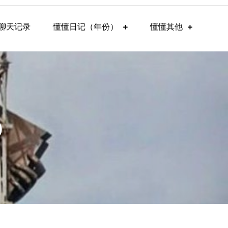
聊天记录
懂懂日记（年份）
懂懂其他
）