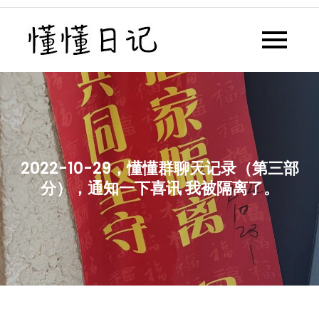
Skip
to
懂懂日记
懂懂日记网每天同步更新懂懂学
content
习群内容
2022-10-29，懂懂群聊天记录（第三部
分），通知一下喜讯 我被隔离了。