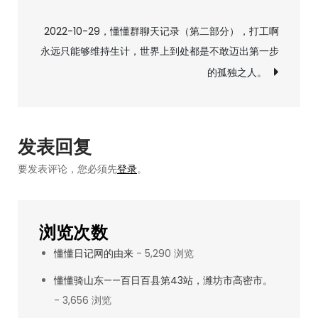
章
群
导
2022-10-29，懂懂群聊天记录（第二部分），打工啊
聊
永远只能够维持生计，世界上到处都是不敢迈出第一步
天
航
的孤独之人。
记
录
（第
三
发表回复
部
要发表评论，您必须先
登录
。
分），
通
知
浏览次数
一
懂懂日记网的由来
- 5,290 浏览
下
喜
懂懂骑山东——百日百县第43站，潍坊市高密市。
讯
- 3,656 浏览
我