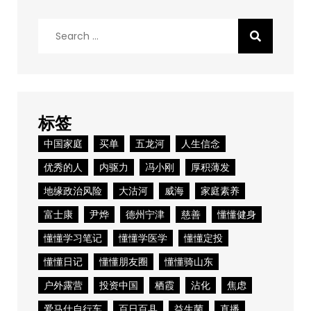
Search
for:
标签
中国家庭
买单
五龙河
人生信念
优秀的人
内驱力
冯小刚
厚积薄发
地缘政治风险
大沽河
威海
家庭素养
富士康
尹烨
德州宁津
慈善
懂懂健身
懂懂学习笔记
懂懂学医学
懂懂定投
懂懂日记
懂懂朋友圈
懂懂骑山东
户外露营
投资中国
栖霞
沾化
焦虑
爱马仕自行车
百日百县
益生菌
直播