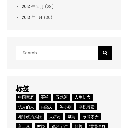
2013 年 2 月
(28)
2013 年 1 月
(30)
Search
for:
标签
中国家庭
买单
五龙河
人生信念
优秀的人
内驱力
冯小刚
厚积薄发
地缘政治风险
大沽河
威海
家庭素养
富士康
尹烨
德州宁津
慈善
懂懂健身