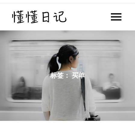
Skip
to
懂懂日记
懂懂日记网每天同步更新懂懂学
content
习群内容
标签：
买单