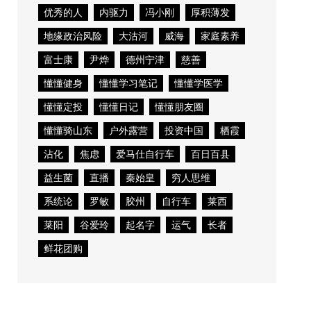
优秀的人
内驱力
冯小刚
厚积薄发
地缘政治风险
大沽河
威海
家庭素养
富士康
尹烨
德州宁津
慈善
懂懂健身
懂懂学习笔记
懂懂学医学
懂懂定投
懂懂日记
懂懂朋友圈
懂懂骑山东
户外露营
投资中国
栖霞
沾化
焦虑
爱马仕自行车
百日百县
益生菌
直播
秦始皇
穷人思维
系统论
罗敏
胶州
自行车
莱西
莱阳
谷爱玲
起名字
运气
长者
鲜花团购