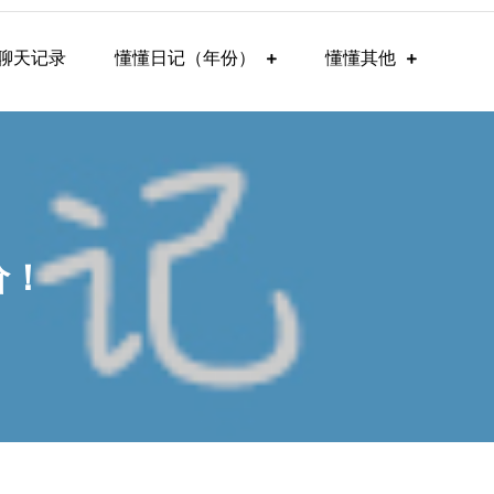
聊天记录
懂懂日记（年份）
懂懂其他
价！