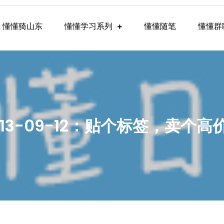
懂懂骑山东
懂懂学习系列
懂懂随笔
懂懂群
懂学习群内容
013-09-12：贴个标签，卖个高