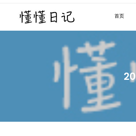
Skip
to
首页
懂懂日记
懂懂日记网每天同步更新懂
content
2