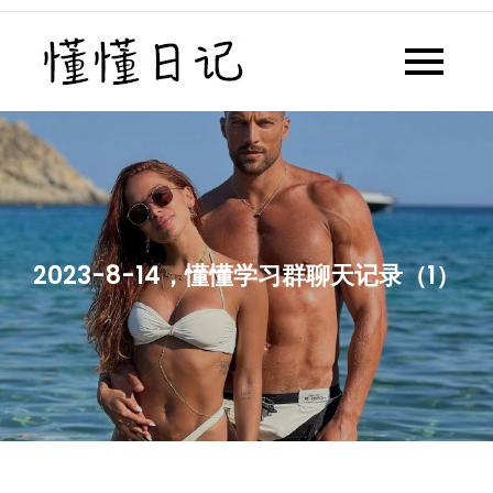
Skip
to
懂懂日记
懂懂日记网每天同步更新懂懂学
content
习群内容
2023-8-14，懂懂学习群聊天记录（1）