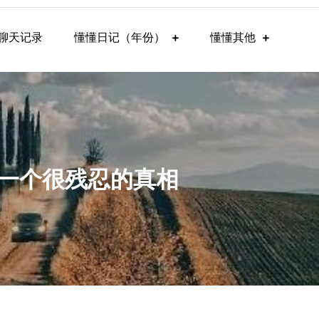
聊天记录
懂懂日记（年份）
懂懂其他
你一个很残忍的真相