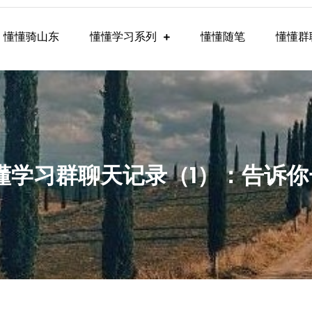
懂懂骑山东
懂懂学习系列
懂懂随笔
懂懂群
懂学习群内容
0，懂懂学习群聊天记录（1）：告诉