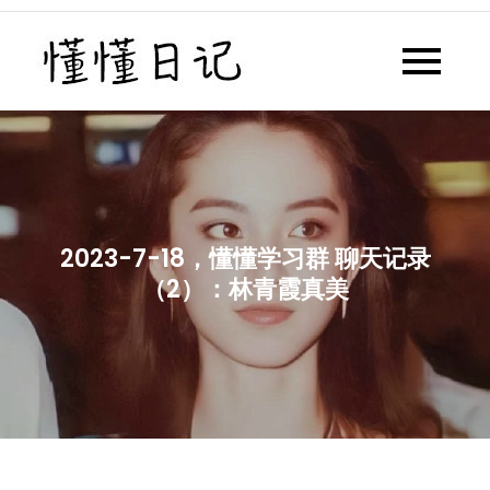
Skip
to
懂懂日记
懂懂日记网每天同步更新懂懂学
content
习群内容
2023-7-18，懂懂学习群 聊天记录
（2）：林青霞真美