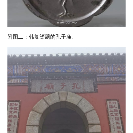
附图二：韩复榘题的孔子庙。