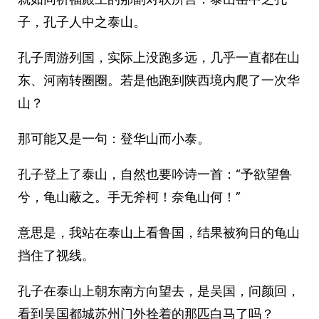
子，孔子人中之泰山。
孔子周游列国，实际上没跑多远，几乎一直都在山
东、河南转圈圈。若是他跑到陕西境内爬了一次华
山？
那可能又是一句：登华山而小泰。
孔子登上了泰山，自然也要吟诗一首：“予欲望鲁
兮，龟山蔽之。手无斧柯！奈龟山何！”
意思是，我站在泰山上看鲁国，结果被狗日的龟山
挡住了视线。
孔子在泰山上朝东南方向望去，是吴国，问颜回，
看到吴国都城苏州门外拴着的那匹白马了吗？