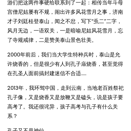
游们把这两件事硬给联系到了一起：相传当年斗母
宫僧尼姑屡有不规，闹出许多风花雪月之事，济南
才子刘廷桂登泰山，闻之不忿，写下“䖝二”二字，
风月无边，一语双关，一是暗喻尼姑风花雪月，忘
了寺规戒律，二是赞美泰山景色壮美。
2000年前后，我们当大学生特种兵时，泰山是允
许烧香的，但是很少有人到孔子庙烧香，甚至觉得
在孔圣人面前搞封建迷信不合适……
2013年，我环驾中国，走到云南，当地老百姓祭祀
孔子像，又是烧香又是放鞭又是磕头，说是孩子要
高考了。我还很诧异，孩子高考与孔子有什么关
系？
孔子又不是神仙。