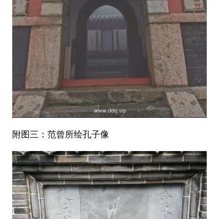
附图三：范曾所绘孔子像