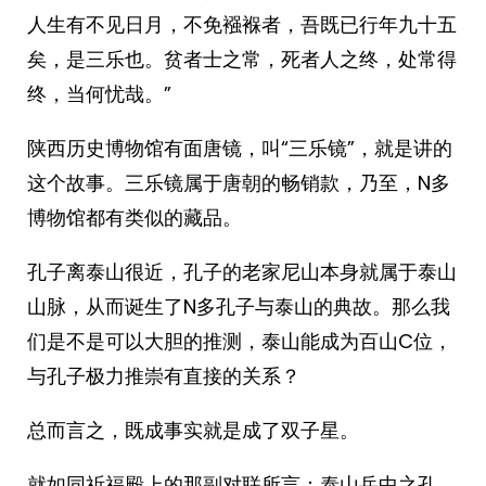
人生有不见日月，不免襁褓者，吾既已行年九十五
矣，是三乐也。贫者士之常，死者人之终，处常得
终，当何忧哉。”
陕西历史博物馆有面唐镜，叫“三乐镜”，就是讲的
这个故事。三乐镜属于唐朝的畅销款，乃至，N多
博物馆都有类似的藏品。
孔子离泰山很近，孔子的老家尼山本身就属于泰山
山脉，从而诞生了N多孔子与泰山的典故。那么我
们是不是可以大胆的推测，泰山能成为百山C位，
与孔子极力推崇有直接的关系？
总而言之，既成事实就是成了双子星。
就如同祈福殿上的那副对联所言：泰山岳中之孔