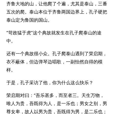
齐鲁大地的山，让他爬了个遍，尤其是泰山，三番
五次的爬。泰山本位于齐鲁两国边界上，孔子硬把
泰山定为鲁国的国山。
“苛政猛于虎”这个典故就发生在孔子爬泰山的途
中。
还有一个典故很小众。孔子爬泰山遇到了荣启期，
衣不蔽体，但边弹琴边唱歌，一副怡然自得的模
样。
于是，孔子采访了他，你为什么这么快乐？
荣启期对曰：“吾乐甚多，而至者三。天生万物，
唯人为贵，吾既得为人，是一乐也；男女之别，男
尊女卑，故人以男为贵，吾既得为男，是二乐也；