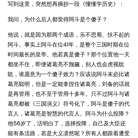
写到这里，突然想再摘抄一段《懂懂学历史》：
我问，为什么后人都觉得阿斗是个傻子？
他说，就是因为那两个成语，乐不思蜀、扶不起的
阿斗。事实上阿斗在位41年，是整个三国时期在位
时间最长的皇帝。他若真是傻子？那个位置他一天
都坐不住，即便诸葛亮不觊觎，别人也会虎视眈
眈，谁愿意为一个傻子效力？应该说阿斗未必比诸
葛亮聪明，但是一定能拿捏住诸葛亮，刘备的话就
是再管用，也不至于管用十多年。只不过阿斗与诸
葛亮都被《三国演义》符号化了，阿斗是傻子的代
言人，诸葛亮是智慧的代言人。阿斗为什么投降？
他56岁了，活明白了，选择投降，自己及大臣还
能有条活路，若是大义凛然呢？所有人都跟着遭受