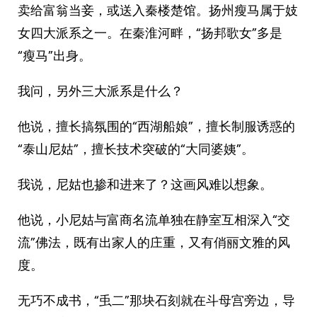
卖给富翁当妾，或送入秦楼楚馆。扬州瘦马属于妓
女四大派系之一。在秦淮河畔，“扬邦歌女”多是
“瘦马”出身。
我问，另外三大派系是什么？
他说，擅长搞氛围的“西湖船娘”，擅长制服诱惑的
“泰山尼姑”，擅长技术突破的“大同婆姨”。
我说，尼姑也掺和进来了？这画风难以想象。
他说，小尼姑与富商名流单独在静室互相深入“交
流”佛法，既有出家人的庄重，又有俏丽文雅的风
度。
无巧不成书，“䖝二”那块石刻就在斗母宫旁边，导