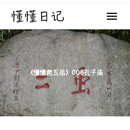
Skip
to
懂懂日记
懂懂日记网每天同步更新懂懂学
content
习群内容
《懂懂爬五岳》006孔子庙