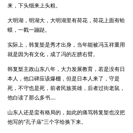
来，下头细来上头粗。
大明湖，明湖大，大明湖里有荷花，荷花上面有蛤
蟆，一戳一蹦跶。
实际上，韩复榘是秀才出身，当年能被冯玉祥重用
就是因为有文化，成了冯的左膀右臂。
韩复榘主政山东八年，大力发展教育，若是没有日
本人，他口碑应该爆棚，但是日本人来了，守是
死，不守也是死，前者民族英雄，后者过街老鼠，
他白读了那么多书……
山东人还是蛮有格局的，如此的痛骂韩复榘也没把
他写的“孔子庙”三个字给换下来。