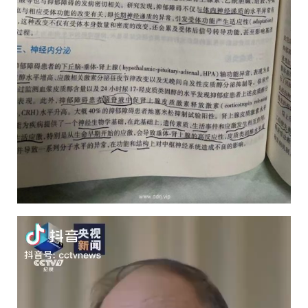
视
频
播
放