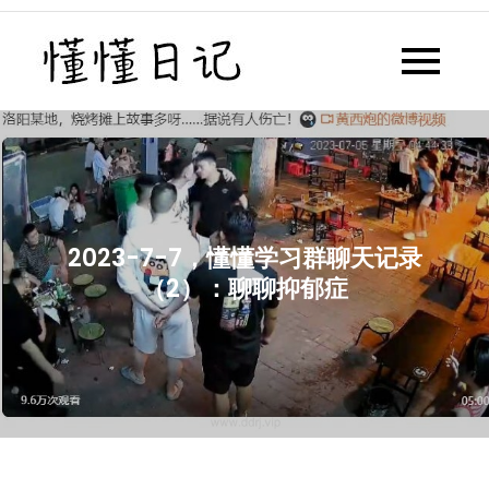
Skip
to
懂懂日记
懂懂日记网每天同步更新懂懂学
content
习群内容
2023-7-7，懂懂学习群聊天记录
（2）：聊聊抑郁症