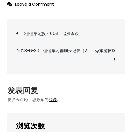
on
Leave a Comment
2023-
6-
文
30，
《懂懂学定投》006：追涨杀跌
懂
章
懂
2023-6-30，懂懂学习群聊天记录（2）：做旅游攻略
学
导
习
群
航
聊
天
发表回复
记
要发表评论，您必须先
登录
。
录
（1）：
学
浏览次数
的