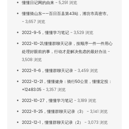
懂懂日记网的由来
- 5,291 浏览
出
彩
懂懂骑山东——百日百县第43站，潍坊市高密市。
靠
- 3,657 浏览
天
2022-9-5，懂懂学习笔记
- 3,529 浏览
赋，
2022-10-21,懂懂群聊天记录，按顺序一件一件用心
学
处理好眼前的事，行动才是解决焦虑的最好办法
-
的
3,508 浏览
会
靠
2022-11-6，懂懂群聊天记录
- 3,459 浏览
家
2022-12-21，懂懂健身：骑行50公里，懂懂定投：
长。
+12483.05
- 3,357 浏览
2022-10-27，懂懂学习笔记
- 3,189 浏览
2022-11-25，懂懂群聊天记录（3）
- 3,141 浏览
2022-12-1，懂懂群聊天记录（2）
- 3,073 浏览