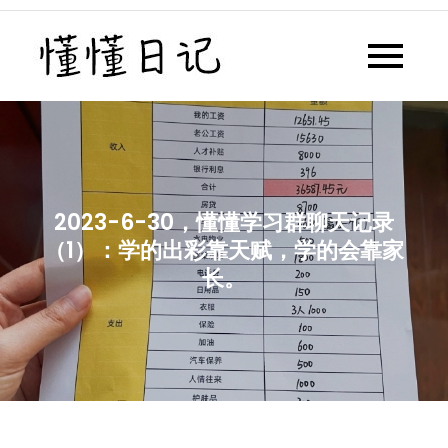
Skip
to
懂懂日记
懂懂日记网每天同步更新懂懂学
content
习群内容
2023-6-30，懂懂学习群聊天记录
（1）：学的出彩靠天赋，学的会靠家
长。