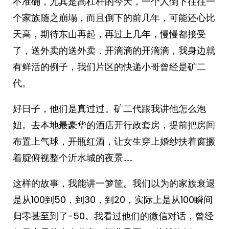
不准确，尤其是高杠杆的今天，一个人倒下往往一
个家族随之崩塌，而且倒下的前几年，可能还心比
天高，期待东山再起，再过上几年，慢慢都接受
了，送外卖的送外卖，开滴滴的开滴滴，我身边就
有鲜活的例子，我们片区的快递小哥曾经是矿二
代。
好日子，他们是真过过。矿二代跟我讲他怎么泡
妞。去本地最豪华的酒店开行政套房，提前把房间
布置上气球，开瓶红酒，让女生穿上婚纱扶着窗撅
着腚俯视整个沂水城的夜景……
这样的故事，我能讲一箩筐。我们以为的家族衰退
是从100到50，到30，到20，实际上是从100瞬间
归零甚至到了-50。我看过他们的微信对话，曾经