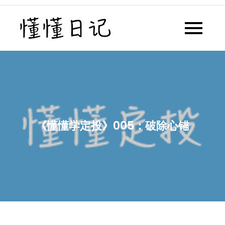
Skip
to
懂懂日记
懂懂日记网每天同步更新懂懂学
content
习群内容
《懂懂学定投》005：破除心锚