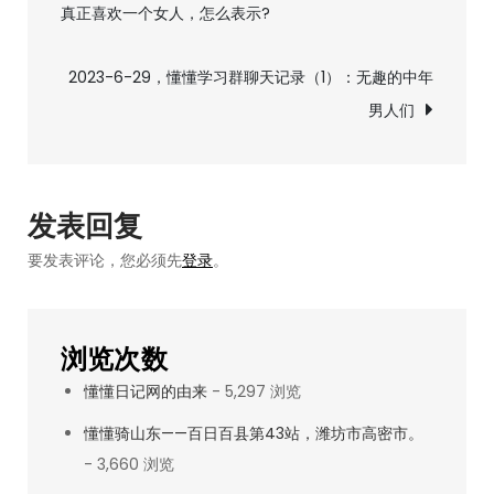
真正喜欢一个女人，怎么表示?
章
投》
005：
导
2023-6-29，懂懂学习群聊天记录（1）：无趣的中年
破
男人们
除
航
心
锚
发表回复
要发表评论，您必须先
登录
。
浏览次数
懂懂日记网的由来
- 5,297 浏览
懂懂骑山东——百日百县第43站，潍坊市高密市。
- 3,660 浏览