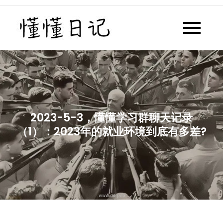
Skip
to
懂懂日记
懂懂日记网每天同步更新懂懂学
content
习群内容
2023-5-3，懂懂学习群聊天记录
（1）：2023年的就业环境到底有多差?