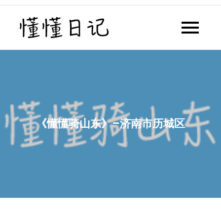
Skip
to
懂懂日记
懂懂日记网每天同步更新懂懂学
content
习群内容
《懂懂骑山东》–济南市历城区