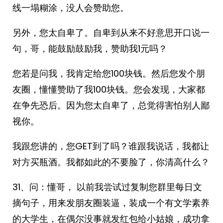
线一塌糊涂，没人会赞助您。
另外，您太自卑了。自卑到从来不好意思开口说一
句，哥，能鼓励鼓励我，赞助我1元吗？
您若是问我，我肯定给您100块钱。然后您发个朋
友圈，懂懂赞助了我100块钱。您会发现，大家都
在争先恐后。因为您太自卑了，总觉得害怕别人鄙
视你。
我跟您讲的，您GET到了吗？谁跟我说话，我都让
对方买瓶酒。我都如此的不要脸了，你清高什么？
31、问：懂哥， 以前我尝试过复制您群里每日文
摘句子，用来发朋友圈装逼，装成一个有文学素养
的大学生，在偶尔没事就发红包给小姑娘，成功拿