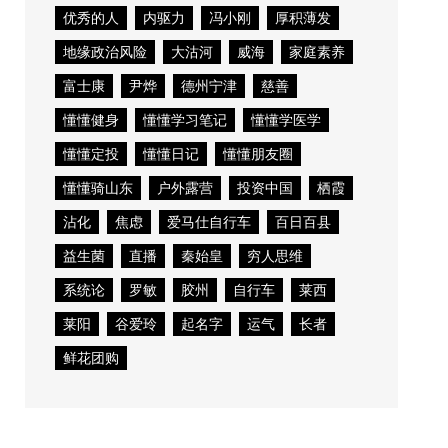
优秀的人
内驱力
冯小刚
厚积薄发
地缘政治风险
大沽河
威海
家庭素养
富士康
尹烨
德州宁津
慈善
懂懂健身
懂懂学习笔记
懂懂学医学
懂懂定投
懂懂日记
懂懂朋友圈
懂懂骑山东
户外露营
投资中国
栖霞
沾化
焦虑
爱马仕自行车
百日百县
益生菌
直播
秦始皇
穷人思维
系统论
罗敏
胶州
自行车
莱西
莱阳
谷爱玲
起名字
运气
长者
鲜花团购