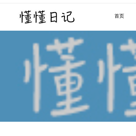
Skip
to
首页
懂懂日记
懂懂日记网每天同步更新懂
content