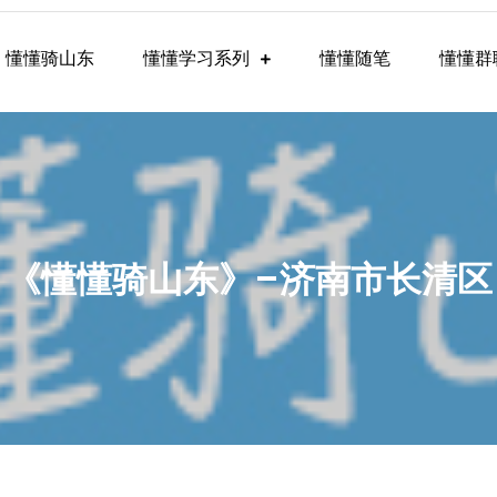
懂懂骑山东
懂懂学习系列
懂懂随笔
懂懂群
懂学习群内容
《懂懂骑山东》–济南市长清区