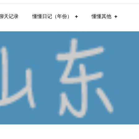
聊天记录
懂懂日记（年份）
懂懂其他