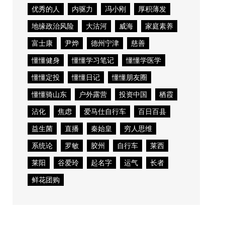
优秀的人
内驱力
冯小刚
厚积薄发
地缘政治风险
大沽河
威海
家庭素养
富士康
尹烨
德州宁津
慈善
懂懂健身
懂懂学习笔记
懂懂学医学
懂懂定投
懂懂日记
懂懂朋友圈
懂懂骑山东
户外露营
投资中国
栖霞
沾化
焦虑
爱马仕自行车
百日百县
益生菌
直播
秦始皇
穷人思维
系统论
罗敏
胶州
自行车
莱西
莱阳
谷爱玲
起名字
运气
长者
鲜花团购