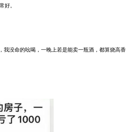
常好。
人，我没命的吆喝，一晚上若是能卖一瓶酒，都算烧高香