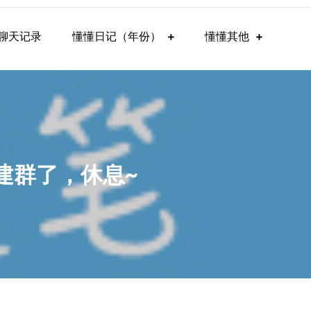
聊天记录
懂懂日记（年份）
懂懂其他
不建群了，休息~