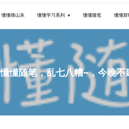
懂懂骑山东
懂懂学习系列
懂懂随笔
懂懂群
懂学习群内容
27，懂懂随笔，乱七八糟~，今晚