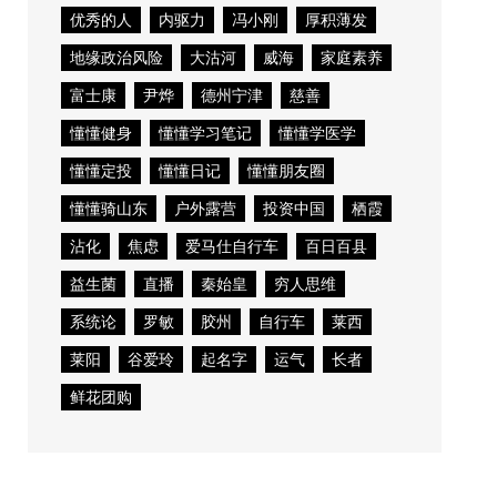
优秀的人
内驱力
冯小刚
厚积薄发
地缘政治风险
大沽河
威海
家庭素养
富士康
尹烨
德州宁津
慈善
懂懂健身
懂懂学习笔记
懂懂学医学
懂懂定投
懂懂日记
懂懂朋友圈
懂懂骑山东
户外露营
投资中国
栖霞
沾化
焦虑
爱马仕自行车
百日百县
益生菌
直播
秦始皇
穷人思维
系统论
罗敏
胶州
自行车
莱西
莱阳
谷爱玲
起名字
运气
长者
鲜花团购