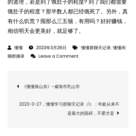
的道理，若是到了饿肚子的程度? 到了我们都需要
饿肚子的程度？那半数人都已经饿死了。另外，真
有什么饥荒？囤那么三五顿，有用吗？好好赚钱，
相信明天会更美好，就足够了。
2023年3月26日
懂懂群聊天记录
,
懂懂闲
on
聊群摘录
Leave a Comment
2023-
3-
文
26，
《懂懂骑山东》–威海市乳山市
懂
章
懂
2023-3-27，懂懂学习群聊天记录（1）：年龄从来不
闲
导
是最大的阻碍，不爱才是
聊
群
航
摘