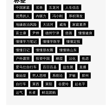
标签
中国家庭
买单
五龙河
人生信念
优秀的人
内驱力
冯小刚
厚积薄发
地缘政治风险
大沽河
威海
家庭素养
富士康
尹烨
德州宁津
慈善
懂懂健身
懂懂学习笔记
懂懂学医学
懂懂定投
懂懂日记
懂懂朋友圈
懂懂骑山东
户外露营
投资中国
栖霞
沾化
焦虑
爱马仕自行车
百日百县
益生菌
直播
秦始皇
穷人思维
系统论
罗敏
胶州
自行车
莱西
莱阳
谷爱玲
起名字
运气
长者
鲜花团购