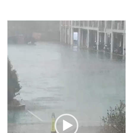
视
频
播
放
器