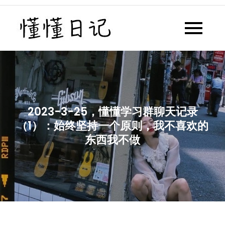
Skip
to
懂懂日记
懂懂日记网每天同步更新懂懂学
content
习群内容
2023-3-25，懂懂学习群聊天记录
（1）：始终坚持一个原则，我不喜欢的
东西我不做