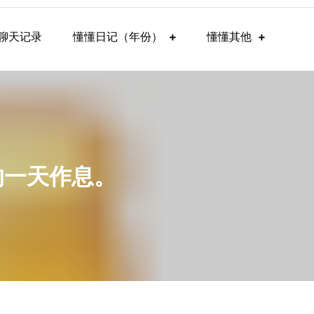
聊天记录
懂懂日记（年份）
懂懂其他
的一天作息。