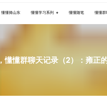
懂懂骑山东
懂懂学习系列
懂懂随笔
懂懂群
懂学习群内容
3-8，懂懂群聊天记录（2）：雍正