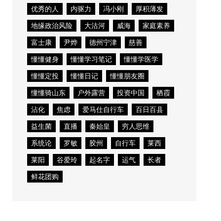
优秀的人
内驱力
冯小刚
厚积薄发
地缘政治风险
大沽河
威海
家庭素养
富士康
尹烨
德州宁津
慈善
懂懂健身
懂懂学习笔记
懂懂学医学
懂懂定投
懂懂日记
懂懂朋友圈
懂懂骑山东
户外露营
投资中国
栖霞
沾化
焦虑
爱马仕自行车
百日百县
益生菌
直播
秦始皇
穷人思维
系统论
罗敏
胶州
自行车
莱西
莱阳
谷爱玲
起名字
运气
长者
鲜花团购