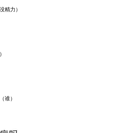
没精力）
）
（谁）