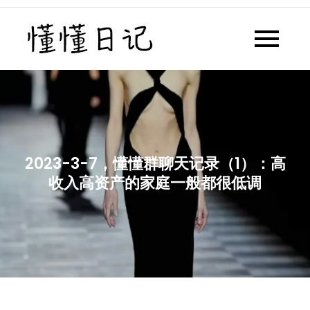
Skip
to
懂懂日记
懂懂日记网每天同步更新懂懂学
content
习群内容
2023-3-7，懂懂群聊天记录（1）：高
收入高资产的家庭一般都很低调