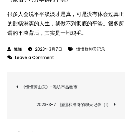
很多人会说平平淡淡才是真，可是没有体会过真正
的酣畅淋漓的人生，就做不到彻底的平淡。很多所
谓的平淡背后，其实是一地鸡毛。
2023年3月7日
懂懂群聊天记录
on
Leave a Comment
2023-
3-
文
7，
《懂懂骑山东》–潍坊市昌邑市
懂
章
懂
2023-3-7，懂懂和潘呀的聊天记录（1）
群
导
聊
天
记