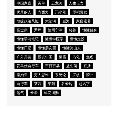
中国家庭
买单
五龙河
人生信念
优秀的人
内驱力
冯小刚
厚积薄发
地缘政治风险
大沽河
威海
家庭素养
富士康
尹烨
德州宁津
慈善
懂懂健身
懂懂学习笔记
懂懂学医学
懂懂定投
懂懂日记
懂懂朋友圈
懂懂骑山东
户外露营
投资中国
栖霞
沾化
焦虑
爱马仕自行车
百日百县
益生菌
直播
秦始皇
穷人思维
系统论
罗敏
胶州
自行车
莱西
莱阳
谷爱玲
起名字
运气
长者
鲜花团购