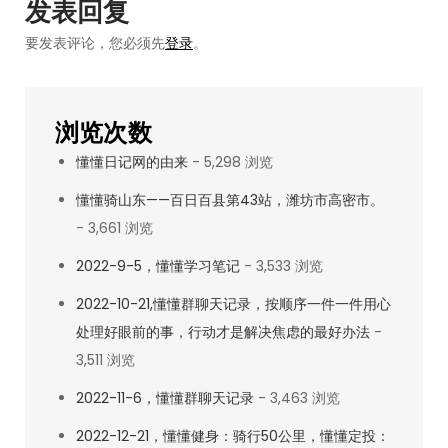
航
发表回复
录
要发表评论，您必须先
登录
。
（1）：
高
收
浏览次数
入
懂懂日记网的由来
- 5,298 浏览
高
资
懂懂骑山东——百日百县第43站，潍坊市高密市。
产
- 3,661 浏览
的
2022-9-5，懂懂学习笔记
- 3,533 浏览
家
2022-10-21,懂懂群聊天记录，按顺序一件一件用心
庭
处理好眼前的事，行动才是解决焦虑的最好办法
-
一
3,511 浏览
般
都
2022-11-6，懂懂群聊天记录
- 3,463 浏览
很
2022-12-21，懂懂健身：骑行50公里，懂懂定投：
低