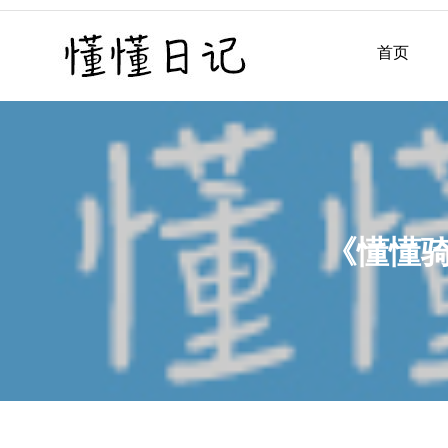
Skip
to
首页
懂懂日记
懂懂日记网每天同步更新懂
content
《懂懂