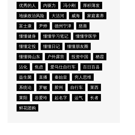
优秀的人
内驱力
冯小刚
厚积薄发
地缘政治风险
大沽河
威海
家庭素养
富士康
尹烨
德州宁津
慈善
懂懂健身
懂懂学习笔记
懂懂学医学
懂懂定投
懂懂日记
懂懂朋友圈
懂懂骑山东
户外露营
投资中国
栖霞
沾化
焦虑
爱马仕自行车
百日百县
益生菌
直播
秦始皇
穷人思维
系统论
罗敏
胶州
自行车
莱西
莱阳
谷爱玲
起名字
运气
长者
鲜花团购