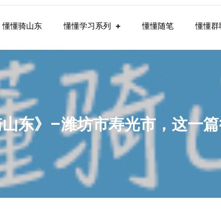
懂懂骑山东
懂懂学习系列
懂懂随笔
懂懂群
懂学习群内容
骑山东》–潍坊市寿光市，这一篇