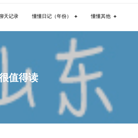
聊天记录
懂懂日记（年份）
懂懂其他
很值得读