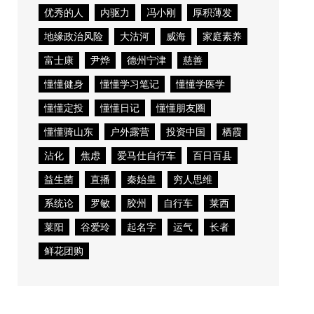
优秀的人
内驱力
冯小刚
厚积薄发
地缘政治风险
大沽河
威海
家庭素养
富士康
尹烨
德州宁津
慈善
懂懂健身
懂懂学习笔记
懂懂学医学
懂懂定投
懂懂日记
懂懂朋友圈
懂懂骑山东
户外露营
投资中国
栖霞
沾化
焦虑
爱马仕自行车
百日百县
益生菌
直播
秦始皇
穷人思维
系统论
罗敏
胶州
自行车
莱西
莱阳
谷爱玲
起名字
运气
长者
鲜花团购