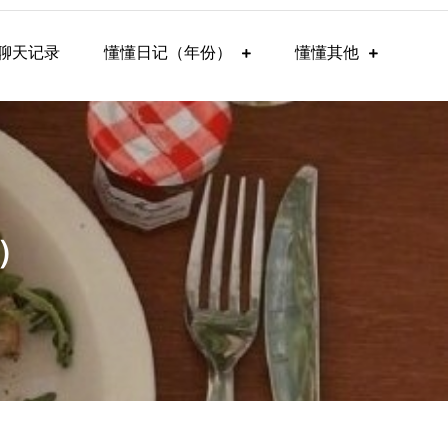
聊天记录
懂懂日记（年份）
懂懂其他
4）