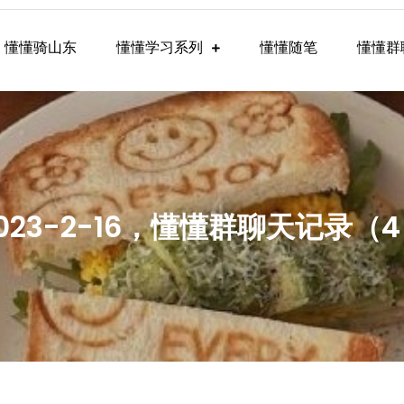
懂懂骑山东
懂懂学习系列
懂懂随笔
懂懂群
懂学习群内容
023-2-16，懂懂群聊天记录（