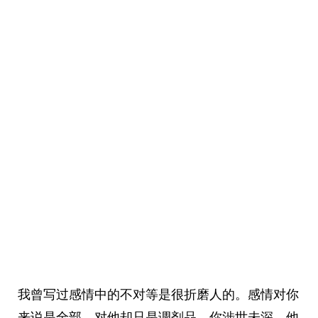
我曾写过感情中的不对等是很折磨人的。感情对你
来说是全部，对他却只是调剂品。你涉世未深、他