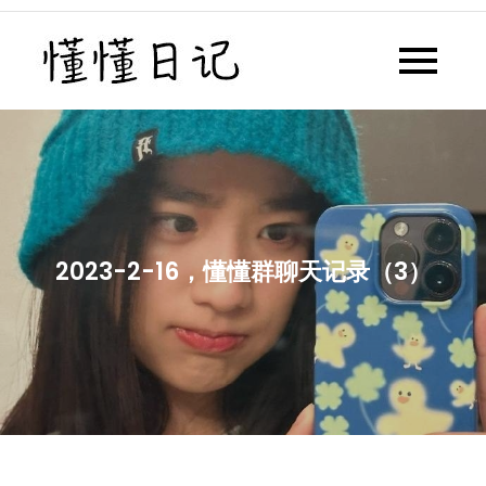
Skip
to
懂懂日记
懂懂日记网每天同步更新懂懂学
content
习群内容
2023-2-16，懂懂群聊天记录（3）