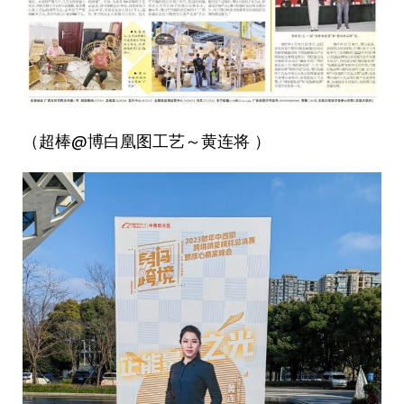
（超棒@博白凰图工艺～黄连将 ）