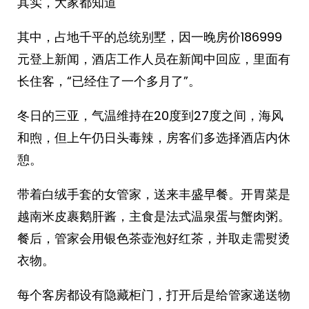
其实，大家都知道
其中，占地千平的总统别墅，因一晚房价186999
元登上新闻，酒店工作人员在新闻中回应，里面有
长住客，“已经住了一个多月了”。
冬日的三亚，气温维持在20度到27度之间，海风
和煦，但上午仍日头毒辣，房客们多选择酒店内休
憩。
带着白绒手套的女管家，送来丰盛早餐。开胃菜是
越南米皮裹鹅肝酱，主食是法式温泉蛋与蟹肉粥。
餐后，管家会用银色茶壶泡好红茶，并取走需熨烫
衣物。
每个客房都设有隐藏柜门，打开后是给管家递送物