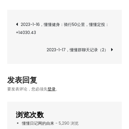
2023-
1-
文
17，
2023-1-16，懂懂健身：骑行50公里，懂懂定投：
懂
+14030.43
章
懂
群
导
2023-1-17，懂懂群聊天记录（2）
聊
天
航
记
录
发表回复
（1）
要发表评论，您必须先
登录
。
浏览次数
懂懂日记网的由来
- 5,290 浏览