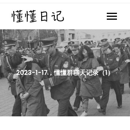
Skip
to
懂懂日记
懂懂日记网每天同步更新懂懂学
content
习群内容
2023-1-17，懂懂群聊天记录（1）