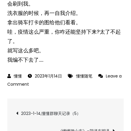
会刷到我。
洗衣服的时候，再一自我介绍。
拿出骑车打卡的图给他们看看。
哇，疫情这么严重，你咋还能坚持下来?太了不起
了。
就写这么多吧。
我编不下去了…..
2023年1月14日
懂懂随笔
Leave a
on
Comment
2023-
1-
文
14，
2023-1-14,懂懂群聊天记录（5）
懂
章
懂
《懂懂骑山东》–菏泽东明县