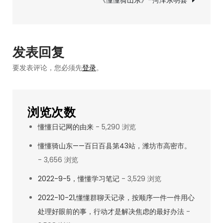
随
导
笔
航
发表回复
要发表评论，您必须先
登录
。
浏览次数
懂懂日记网的由来
- 5,290 浏览
懂懂骑山东——百日百县第43站，潍坊市高密市。
- 3,656 浏览
2022-9-5，懂懂学习笔记
- 3,529 浏览
2022-10-21,懂懂群聊天记录，按顺序一件一件用心
处理好眼前的事，行动才是解决焦虑的最好办法
-